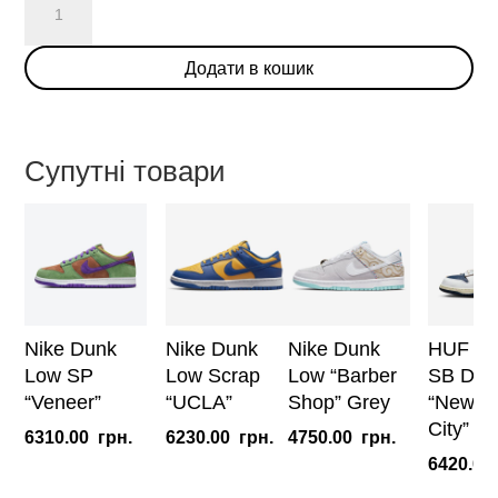
Dunk
Low
Додати в кошик
'Primal
White'
(W)
кількість
Супутні товари
Nike Dunk
Nike Dunk
Nike Dunk
HUF x 
Low SP
Low Scrap
Low “Barber
SB Dun
“Veneer”
“UCLA”
Shop” Grey
“New Y
City”
6310.00
грн.
6230.00
грн.
4750.00
грн.
6420.00