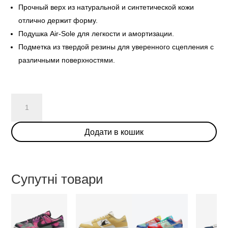
Прочный верх из натуральной и синтетической кожи
отлично держит форму.
Подушка Air-Sole для легкости и амортизации.
Подметка из твердой резины для уверенного сцепления с
различными поверхностями.
Nike
Dunk
Low
Додати в кошик
Union
Passport
Pack
"Pistachio"
Супутні товари
кількість