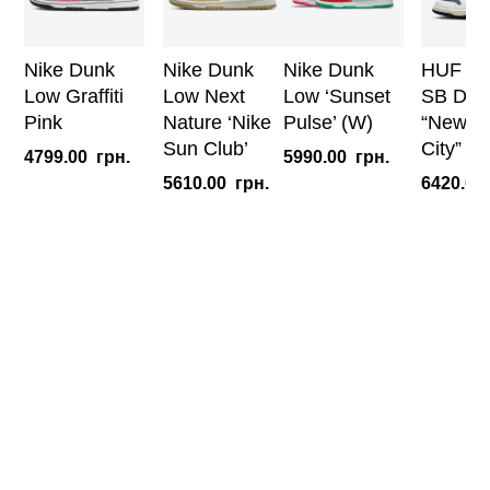
Nike Dunk
Nike Dunk
Nike Dunk
HUF x 
Low Graffiti
Low Next
Low ‘Sunset
SB Dun
Pink
Nature ‘Nike
Pulse’ (W)
“New Y
Sun Club’
City”
4799.00
грн.
5990.00
грн.
5610.00
грн.
6420.00