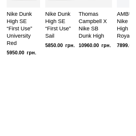
Nike Dunk
Nike Dunk
Thomas
AMBUS
High SE
High SE
Campbell X
Nike D
“First Use”
“First Use”
Nike SB
High ‘D
University
Sail
Dunk High
Royal’
Red
5850.00
грн.
10960.00
грн.
7899.00
5950.00
грн.