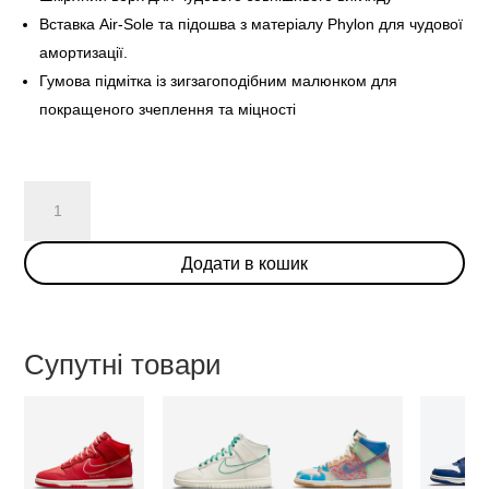
Вставка Air-Sole та підошва з матеріалу Phylon для чудової
амортизації.
Гумова підмітка із зигзагоподібним малюнком для
покращеного зчеплення та міцності
Nike
SB
Dunk
Додати в кошик
High
“Medium
Grey”
кількість
Супутні товари