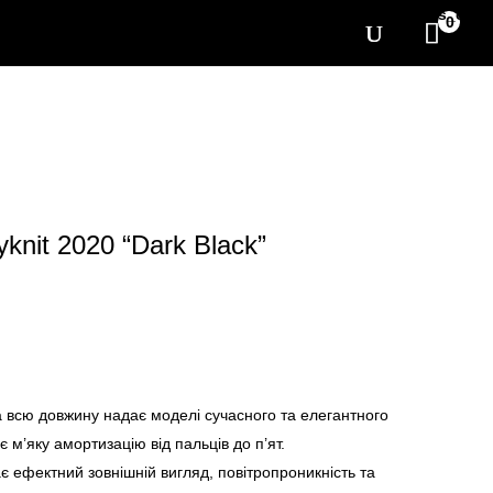
[yith_wcwl_items_coun
0
knit 2020 “Dark Black”
а всю довжину надає моделі сучасного та елегантного
є м’яку амортизацію від пальців до п’ят.
ає ефектний зовнішній вигляд, повітропроникність та