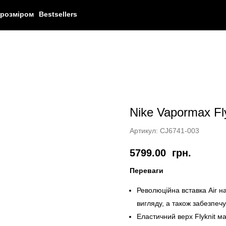
 розміром
Bestsellers
Nike Vapormax Fly
Артикул:
CJ6741-003
5799.00
грн.
Переваги
Революційна вставка Air н
вигляду, а також забезпечу
Еластичний верх Flyknit м