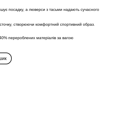
гшує посадку, а люверси з тасьми надають сучасного
істочку, створюючи комфортний спортивний образ.
40% перероблених матеріалів за вагою
шик