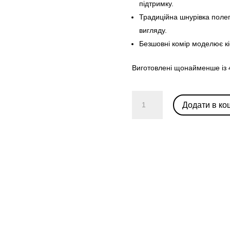
підтримку.
Традиційна шнурівка поле
вигляду.
Безшовні комір моделює к
Виготовлені щонайменше із 
Nike
Додати в ко
Vapormax
Flyknit
2020
“Dark
Black”
кількість