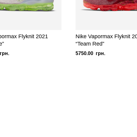
pormax Flyknit 2021
Nike Vapormax Flyknit 2
e”
“Team Red”
грн.
5750.00
грн.