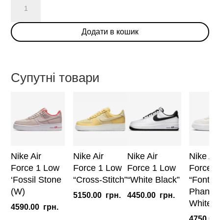
WHITE
Odsy
Додати в кошик
1000
“Pink”
кількість
Супутні товари
Nike Air
Nike Air
Nike Air
Nike Air
Force 1 Low
Force 1 Low
Force 1 Low
Force 1
‘Fossil Stone
“Cross-Stitch”
“White Black”
“Fontan
(W)
Phanto
5150.00
грн.
4450.00
грн.
White
4590.00
грн.
4750.00