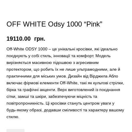
OFF WHITE Odsy 1000 “Pink”
19110.00
грн.
Off-White ODSY 1000 – це унікальні кросівки, які ідеально
поєднують у собі стиль, інновації та комфорт. Модель
вирізняється масивною підошвою з агресивним
протектором, що робить їх не лише ультрамодними, але й
практичними для міських умов. Дизайн від Вірджила Абло
включає фірмові елементи Off-White, такі як культові стрілки,
бірка та графічні акценти. Верх виготовлений із поєднання
сітки, замші та шкіри, забезпечуючи міцність та
повітропроникність. Ці кросівки стануть центром уваги у
будь-якому образі, додавши сміливості та характеру вашому
стилю.
OFF