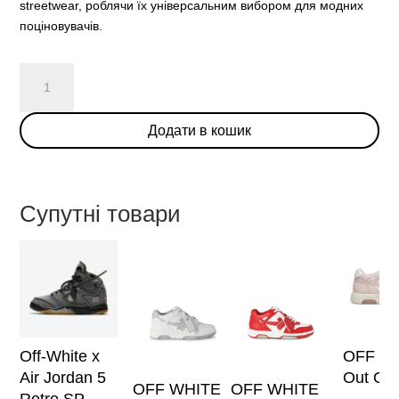
streetwear, роблячи їх універсальним вибором для модних
поціновувачів.
OFF
WHITE
Out
Додати в кошик
Of
Office
Red/White
кількість
Супутні товари
Цей
товар
має
кілька
варіантів.
Off-White x
OFF W
Парамет
Air Jordan 5
Out Of 
OFF WHITE
OFF WHITE
можна
Retro SP