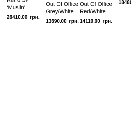
18480.0
Out Of Office
Out Of Office
вибрати
‘Muslin’
Grey/White
Red/White
на
26410.00
грн.
сторінці
13690.00
грн.
14110.00
грн.
товару