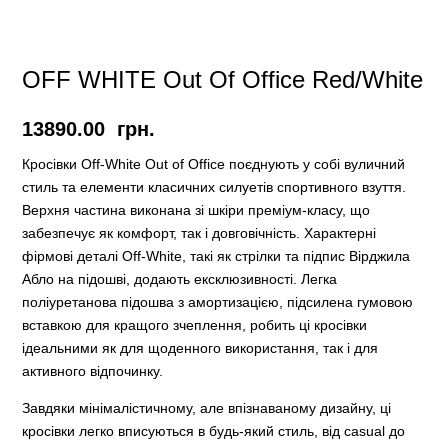
OFF WHITE Out Of Office Red/White
13890.00
грн.
Кросівки Off-White Out of Office поєднують у собі вуличний
стиль та елементи класичних силуетів спортивного взуття.
Верхня частина виконана зі шкіри преміум-класу, що
забезпечує як комфорт, так і довговічність. Характерні
фірмові деталі Off-White, такі як стрілки та підпис Вірджила
Абло на підошві, додають ексклюзивності. Легка
поліуретанова підошва з амортизацією, підсилена гумовою
вставкою для кращого зчеплення, робить ці кросівки
ідеальними як для щоденного використання, так і для
активного відпочинку.
Завдяки мінімалістичному, але впізнаваному дизайну, ці
кросівки легко вписуються в будь-який стиль, від casual до