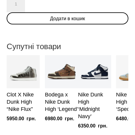
Jam
x
Додати в кошик
Nike
Dunk
High
'Black'
Супутні товари
кількість
Clot X Nike
Bodega x
Nike Dunk
Nike D
Dunk High
Nike Dunk
High
High Pr
“Nike Flux”
High ‘Legend’
‘Midnight
‘Spectr
Navy’
5950.00
грн.
6980.00
грн.
6480.00
6350.00
грн.