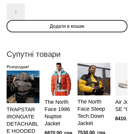
The
North
Face
Додати в кошик
1996
Nuptse
Jacket
кількість
Супутні товари
Розпродаж!
The North
The North
Air Jor
Face Steep
Face 1996
SE “Ca
TRAPSTAR
Tech Down
Nuptse
IRONGATE
8410.00
Jacket
Jacket
DETACHABL
E HOODED
7530.00
грн.
6870.00
грн.