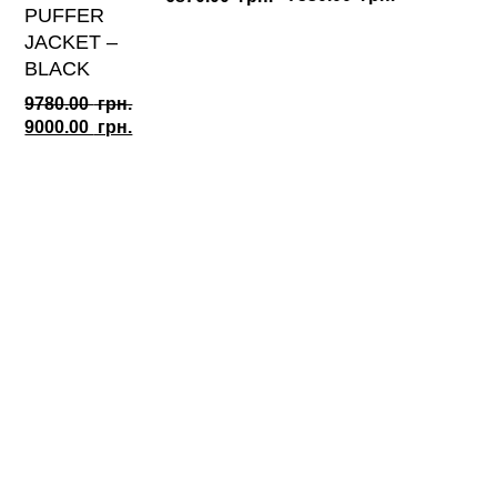
PUFFER
JACKET –
BLACK
9780.00
грн.
Оригінальна
Поточна
9000.00
грн.
ціна:
ціна:
9780.00
9000.00
грн..
грн..