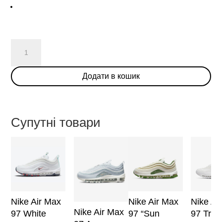
Undefeated
x
Nike
Додати в кошик
Air
Max
97
UCLA
Супутні товари
кількість
Nike Air Max
Nike Air Max
Nike Ai
Nike Air Max
97 White
97 “Sun
97 Tripl