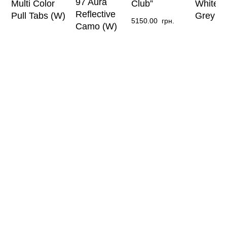
97 Aura
Multi Color
Club”
White W
Reflective
Pull Tabs (W)
Grey
5150.00
грн.
Camo (W)