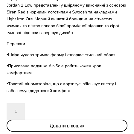
Jordan 1 Low представлені у шкіряному виконанні з основою
Siren Red з чорними логотипами Swoosh та накладками
Light Iron Ore. Чорний вишитий брендинг на сітчастих
язичках та п’ятах поверх білої проміжної підошви та сірої
гумової підошви завершує дизайн.
Переваги
•Шкіра чудово тримає форму і створює стильний образ.
•Прихована подушка Air-Sole робить кожен крок
комфортним.
•Товстий піноматеріал, що амортизує, збільшує висоту і
забезпечує додатковий комфорт.
Air
Jordan
1
Додати в кошик
Low
«Light