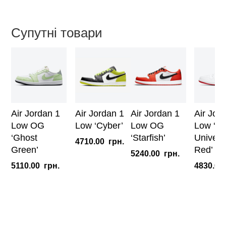
Iron
Ore»
Супутні товари
(W)
кількість
Air Jordan 1
Air Jordan 1
Air Jordan 1
Air Jor
Low OG
Low ‘Cyber’
Low OG
Low ‘Wh
‘Ghost
‘Starfish’
Universi
4710.00
грн.
Green’
Red’
5240.00
грн.
5110.00
грн.
4830.00