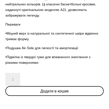
нейтральних кольорів. Ці класичні баскетбольні кросівки,
надихнуті оригінальною моделлю AJ1, дозволяють
зображувати легенду.
Переваги
•Міцний верх із натуральної та синтетичної шкіри відмінно
тримає форму.
•Подушка Air-Sole для легкості та амортизації.
•Підмітка із твердої гуми для впевненого зчеплення з
різними поверхнями.
Air
Jordan
1
Додати в кошик
Mid
'Chicago
Black
Toe'