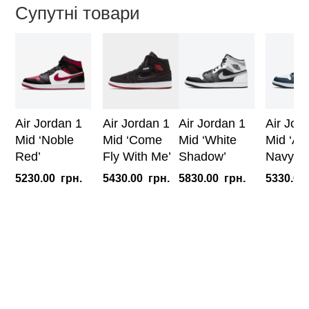
Супутні товари
кількість
Air Jordan 1
Air Jordan 1
Air Jordan 1
Air Jor
Mid ‘Noble
Mid ‘Come
Mid ‘White
Mid ‘Ar
Red’
Fly With Me’
Shadow’
Navy’
5230.00
грн.
5430.00
грн.
5830.00
грн.
5330.00