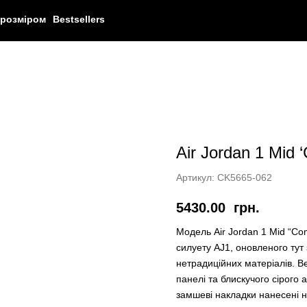
 розміром
Bestsellers
Air Jordan 1 Mid 
Артикул:
CK5665-062
5430.00
грн.
Модель Air Jordan 1 Mid “Co
силуету AJ1, оновленого тут
нетрадиційних матеріалів. Ве
панелі та блискучого сірого а
замшеві накладки нанесені на