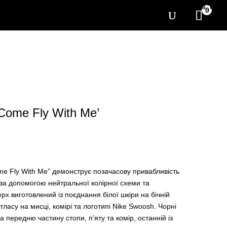
[yith_wcwl_items_coun
0
‘Come Fly With Me’
me Fly With Me” демонструє позачасову привабливість
 за допомогою нейтральної колірної схеми та
рх виготовлений із поєднання білої шкіри на бічній
тласу на мисці, комірі та логотипі Nike Swoosh. Чорні
 передню частину стопи, п’яту та комір, останній із