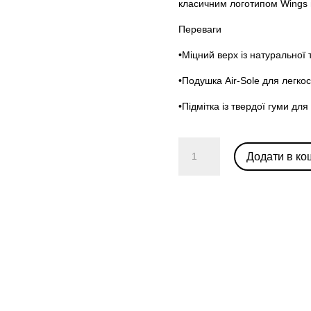
класичним логотипом Wings н
Переваги
•Міцний верх із натуральної
•Подушка Air-Sole для легкос
•Підмітка із твердої гуми д
Air
Додати в ко
Jordan
1
Mid
'Come
Fly
With
Me'
кількість