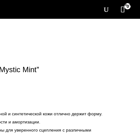
[yith_wcwl_items_coun
0
Mystic Mint”
ной и синтетической кожи отлично держит форму.
ости и амортизации.
ны для уверенного сцепления с различными