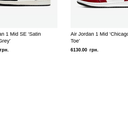
an 1 Mid SE ‘Satin
Air Jordan 1 Mid ‘Chicag
rey’
Toe’
грн.
6130.00
грн.