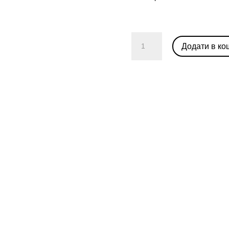
Air
Додати в ко
Jordan
1
Mid
"Mystic
Mint"
кількість