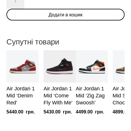
Jordan
1
Додати в кошик
Mid
SE
'Satin
Smoke
Супутні товари
Grey'
кількість
Air Jordan 1
Air Jordan 1
Air Jordan 1
Air Jor
Mid ‘Denim
Mid ‘Come
Mid ‘Zig Zag
Mid SE 
Red’
Fly With Me’
Swoosh’
Chocola
5440.00
грн.
5430.00
грн.
4499.00
грн.
4899.00