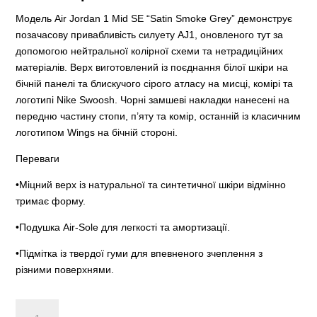
Модель Air Jordan 1 Mid SE “Satin Smoke Grey” демонструє
позачасову привабливість силуету AJ1, оновленого тут за
допомогою нейтральної колірної схеми та нетрадиційних
матеріалів. Верх виготовлений із поєднання білої шкіри на
бічній панелі та блискучого сірого атласу на мисці, комірі та
логотипі Nike Swoosh. Чорні замшеві накладки нанесені на
передню частину стопи, п’яту та комір, останній із класичним
логотипом Wings на бічній стороні.
Переваги
•Міцний верх із натуральної та синтетичної шкіри відмінно
тримає форму.
•Подушка Air-Sole для легкості та амортизації.
•Підмітка із твердої гуми для впевненого зчеплення з
різними поверхнями.
Air