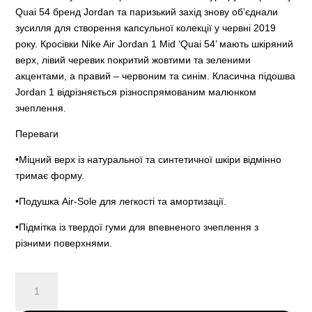
Quai 54 бренд Jordan та паризький захід знову об’єднали
зусилля для створення капсульної колекції у червні 2019
року. Кросівки Nike Air Jordan 1 Mid ‘Quai 54’ мають шкіряний
верх, лівий черевик покритий жовтими та зеленими
акцентами, а правий – червоним та синім. Класична підошва
Jordan 1 відрізняється різноспрямованим малюнком
зчеплення.
Переваги
•Міцний верх із натуральної та синтетичної шкіри відмінно
тримає форму.
•Подушка Air-Sole для легкості та амортизації.
•Підмітка із твердої гуми для впевненого зчеплення з
різними поверхнями.
Air
Jordan
1