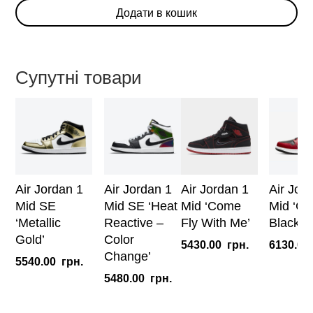
Додати в кошик
Mid
'Quai
54'
кількість
Супутні товари
Air Jordan 1
Air Jordan 1
Air Jordan 1
Air Jor
Mid SE
Mid SE ‘Heat
Mid ‘Come
Mid ‘Ch
‘Metallic
Reactive –
Fly With Me’
Black T
Gold’
Color
5430.00
грн.
6130.00
Change’
5540.00
грн.
5480.00
грн.