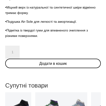
•Міцний верх із натуральної та синтетичної шкіри відмінно
тримає форму.
•Подушка Air-Sole для легкості та амортизації.
•Підмітка із твердої гуми для впевненого зчеплення з
різними поверхнями.
Air
Jordan
1
Додати в кошик
Mid
SE
'Pine
Green'
Супутні товари
кількість