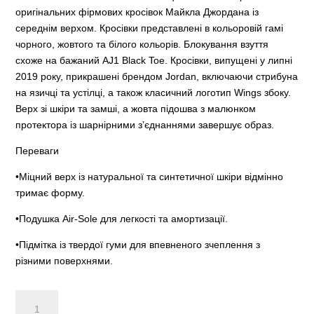
оригінальних фірмових кросівок Майкла Джордана із
середнім верхом. Кросівки представлені в кольоровій гамі
чорного, жовтого та білого кольорів. Блокування взуття
схоже на бажаний AJ1 Black Toe. Кросівки, випущені у липні
2019 року, прикрашені брендом Jordan, включаючи стрибуна
на язичці та устілці, а також класичний логотип Wings збоку.
Верх зі шкіри та замші, а жовта підошва з малюнком
протектора із шарнірними з’єднаннями завершує образ.
Переваги
•Міцний верх із натуральної та синтетичної шкіри відмінно
тримає форму.
•Подушка Air-Sole для легкості та амортизації.
•Підмітка із твердої гуми для впевненого зчеплення з
різними поверхнями.
Air
Jordan