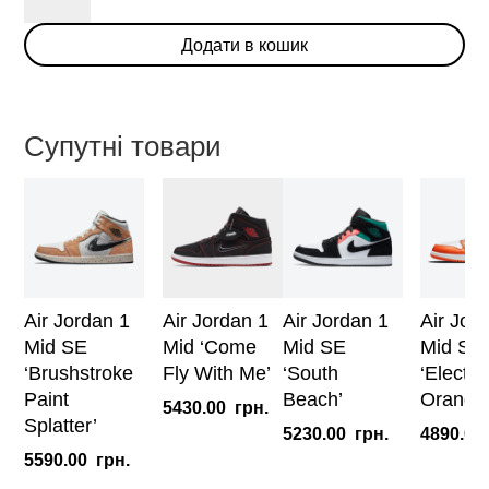
1
Додати в кошик
Mid
SE
'Yellow
Toe'
Супутні товари
кількість
Air Jordan 1
Air Jordan 1
Air Jordan 1
Air Jor
Mid SE
Mid ‘Come
Mid SE
Mid SE
‘Brushstroke
Fly With Me’
‘South
‘Electro
Paint
Beach’
Orange
5430.00
грн.
Splatter’
5230.00
грн.
4890.00
5590.00
грн.