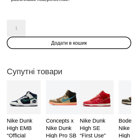
Carpet
Company
x
Додати в кошик
Nike
Dunk
High
SB
Супутні товари
кількість
Nike Dunk
Concepts x
Nike Dunk
Bodega
High EMB
Nike Dunk
High SE
Nike D
“Official
High Pro SB
“First Use”
High ‘L