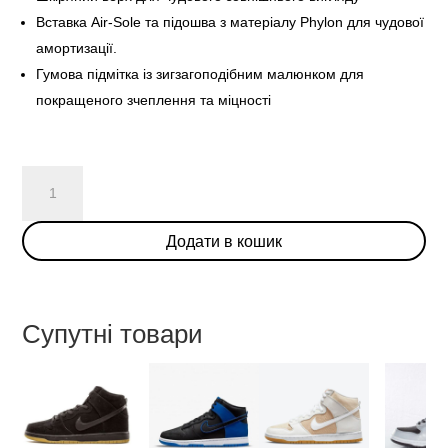
Вставка Air-Sole та підошва з матеріалу Phylon для чудової
амортизації.
Гумова підмітка із зигзагоподібним малюнком для
покращеного зчеплення та міцності
Nike
Dunk
High
Додати в кошик
"University
Red"
кількість
Супутні товари