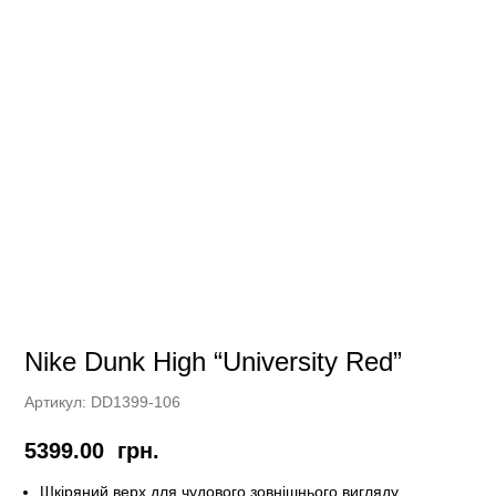
Nike Dunk High “University Red”
Артикул:
DD1399-106
5399.00
грн.
Шкіряний верх для чудового зовнішнього вигляду