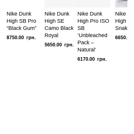
Nike Dunk
Nike Dunk
Nike Dunk
Nike D
High SB Pro
High SE
High Pro ISO
High “
“Black Gum”
Camo Black
SB
Snake”
Royal
‘Unbleached
8750.00
грн.
6650.00
Pack –
5650.00
грн.
Natural’
6170.00
грн.