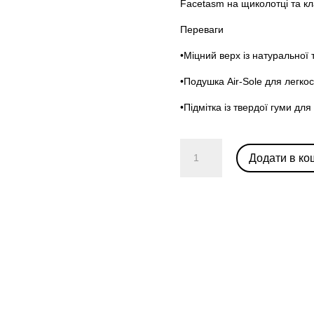
Facetasm на щиколотці та к
Переваги
•Міцний верх із натуральної
•Подушка Air-Sole для легкос
•Підмітка із твердої гуми д
Facetasm
Додати в ко
x
Air
Jordan
1
Mid
'Fearless'
кількість