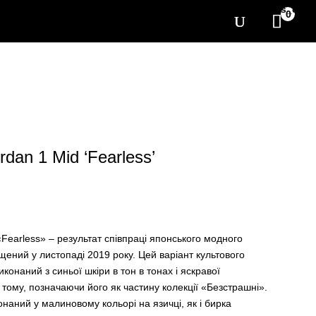
[yith_wcwl_items_coun
0
rdan 1 Mid ‘Fearless’
«Fearless» – результат співпраці японського модного
щений у листопаді 2019 року. Цей варіант культового
конаний з синьої шкіри в тон в тонах і яскравої
 тому, позначаючи його як частину колекції «Безстрашні».
аний у малиновому кольорі на язичці, як і бирка