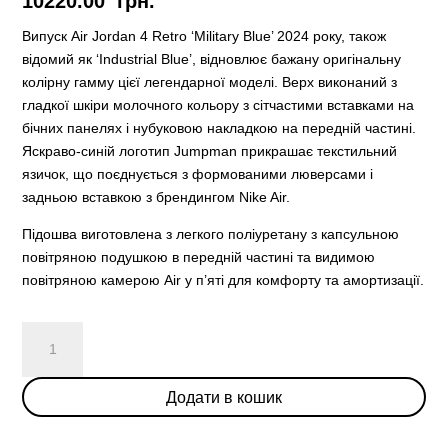
10220.00
грн.
Випуск Air Jordan 4 Retro ‘Military Blue’ 2024 року, також
відомий як ‘Industrial Blue’, відновлює бажану оригінальну
колірну гамму цієї легендарної моделі. Верх виконаний з
гладкої шкіри молочного кольору з сітчастими вставками на
бічних панелях і нубуковою накладкою на передній частині.
Яскраво-синій логотип Jumpman прикрашає текстильний
язичок, що поєднується з формованими люверсами і
задньою вставкою з брендингом Nike Air.
Підошва виготовлена з легкого поліуретану з капсульною
повітряною подушкою в передній частині та видимою
повітряною камерою Air у п’яті для комфорту та амортизації.
JORDAN
4
RETRO
Додати в кошик
MILITARY
BLUE
(2024)