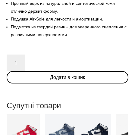
Прочный верх из натуральной и синтетической кожи
отлично держит форму.
Подушка Air-Sole для легкости и амортизации.
Подметка из твердой резины для уверенного сцепления с
различными поверхностями.
Nike
Dunk
High
Додати в кошик
Pro
SB
'Reverse
Goldenrod'
Супутні товари
кількість