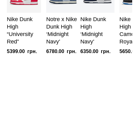
Nike Dunk
Notre x Nike
Nike Dunk
Nike D
High
Dunk High
High
High S
“University
‘Midnight
‘Midnight
Camo B
Red”
Navy’
Navy’
Royal
5399.00
грн.
6780.00
грн.
6350.00
грн.
5650.00