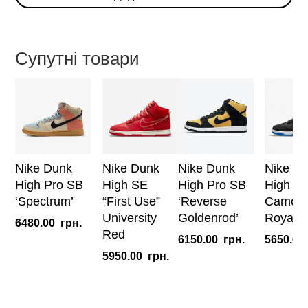
'Cocoa
Snake'
кількість
Супутні товари
Nike Dunk
Nike Dunk
Nike Dunk
Nike D
High Pro SB
High SE
High Pro SB
High S
‘Spectrum’
“First Use”
‘Reverse
Camo B
University
Goldenrod’
Royal
6480.00
грн.
Red
6150.00
грн.
5650.00
5950.00
грн.