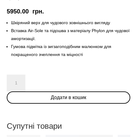
5950.00
грн.
Шкіряний верх для чудового зовнішнього вигляду
Вставка Air-Sole та підошва з матеріалу Phylon для чудової
амортизації.
Гумова підмітка із зигзагоподібним малюнком для
покращеного зчеплення та міцності
Clot
X
Nike
Додати в кошик
Dunk
High
“Nike
Flux”
Супутні товари
кількість