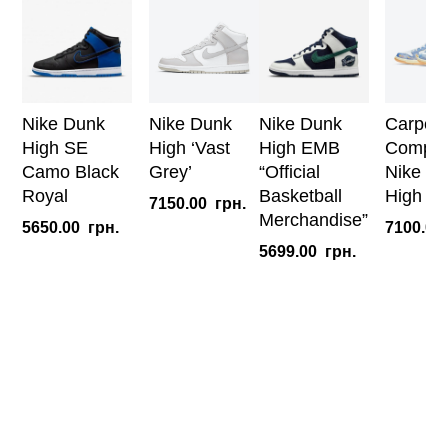
Nike Dunk
Nike Dunk
Nike Dunk
Carpet
High SE
High ‘Vast
High EMB
Compan
Camo Black
Grey’
“Official
Nike D
Royal
Basketball
High S
7150.00
грн.
Merchandise”
5650.00
грн.
7100.00
5699.00
грн.