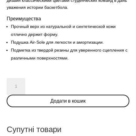
дизайн классическими цветами студенческих команд в дань
уважения истории баскетбола.
Преимущества
Прочный верх из натуральной и синтетической кожи
отлично держит форму.
Подушка Air-Sole для легкости и амортизации.
Подметка из твердой резины для уверенного сцепления с
различными поверхностями.
Nike
Dunk
High
Додати в кошик
'White
Black'
кількість
Супутні товари