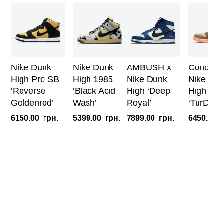
Nike Dunk
Nike Dunk
AMBUSH x
Concept
High Pro SB
High 1985
Nike Dunk
Nike D
‘Reverse
‘Black Acid
High ‘Deep
High Pr
Goldenrod’
Wash’
Royal’
‘TurDU
6150.00
грн.
5399.00
грн.
7899.00
грн.
6450.00