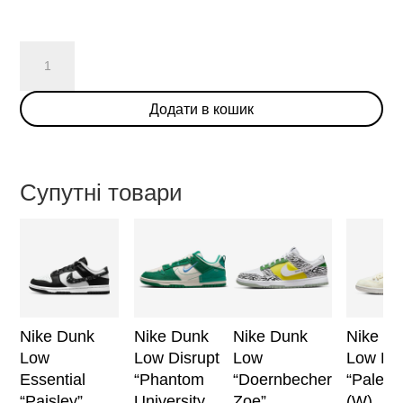
Nike
Dunk
Low
Додати в кошик
"Barber
Shop"
Grey
кількість
Супутні товари
Nike Dunk
Nike Dunk
Nike Dunk
Nike D
Low
Low Disrupt
Low
Low Dis
Essential
“Phantom
“Doernbecher
“Pale Iv
“Paisley”
University
Zoe”
(W)