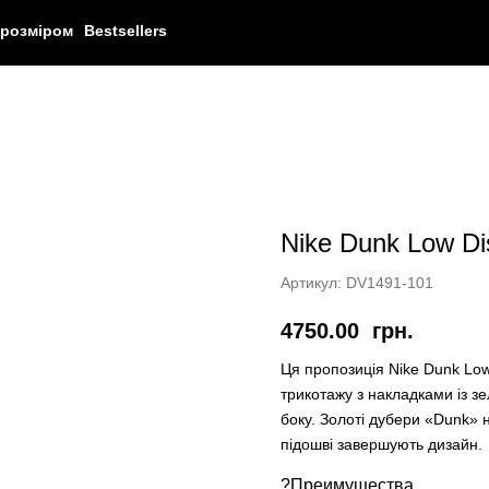
 розміром
Bestsellers
Nike Dunk Low Di
Артикул:
DV1491-101
4750.00
грн.
Ця пропозиція Nike Dunk Low 
трикотажу з накладками із зе
боку. Золоті дубери «Dunk» н
підошві завершують дизайн.
?Преимущества