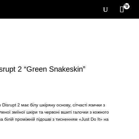
[yith_wcwl_items_coun
0
srupt 2 “Green Snakeskin”
Disrupt 2 має білу шкіряну основу, сітчасті язички з
леної зміїної шкіри та червоні вшиті галочки з кожного
а білій проміжній підошві з тисненням «Just Do It» на