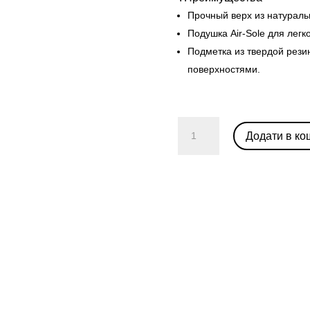
Прочный верх из натураль
Подушка Air-Sole для легк
Подметка из твердой рези
поверхностями.
Nike
Додати в ко
Dunk
Low
Disrupt
2
"Green
Snakeskin"
кількість