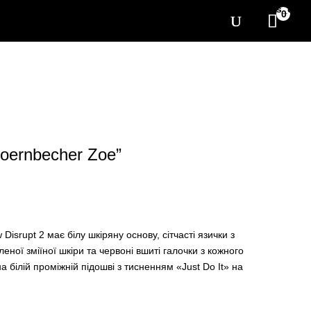
[yith_wcwl_items_coun
0
oernbecher Zoe”
Disrupt 2 має білу шкіряну основу, сітчасті язички з
леної зміїної шкіри та червоні вшиті галочки з кожного
а білій проміжній підошві з тисненням «Just Do It» на