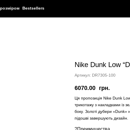
 розміром
Bestsellers
Nike Dunk Low “D
Артикул:
DR7305-100
6070.00
грн.
Ця пропозиція Nike Dunk Low 
трикотажу з накладками із зе
боку. Золоті дубери «Dunk» н
підошві завершують дизайн.
?Преимущества