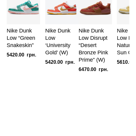
Nike Dunk
Nike Dunk
Nike Dunk
Nike D
Low “Green
Low
Low Disrupt
Low Ne
Snakeskin”
‘University
“Desert
Nature 
Gold’ (W)
Bronze Pink
Sun Clu
5420.00
грн.
Prime” (W)
5420.00
грн.
5610.00
6470.00
грн.