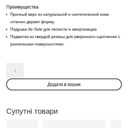
Преимущества
Прочный верх из натуральной и синтетической кожи
отлично держит форму.
Подушка Air-Sole для легкости и амортизации.
Подметка из твердой резины для уверенного сцепления с
различными поверхностями.
Nike
Dunk
Low
Додати в кошик
Disrupt
'Gold
Charms'
(W)
Супутні товари
кількість