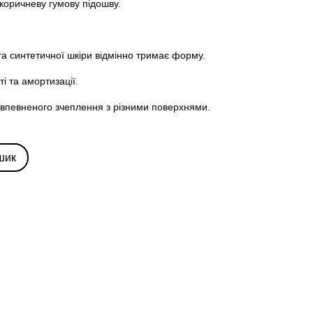
-коричневу гумову підошву.
 та синтетичної шкіри відмінно тримає форму.
ті та амортизації.
ля впевненого зчеплення з різними поверхнями.
шик