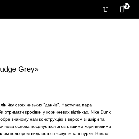
[yith_wcwl_items_coun
0
Judge Grey»
інійку своїх низьких “данків”. Наступна пара
би отримати кросівки у коричневих відтінках. Nike Dunk
обре знайому нам конструкцію з верхом зі шкіри та
ичнева основа поєднується зі світлішими коричневими
Білим кольором виділяється «свуш» та шнурки. Нижче