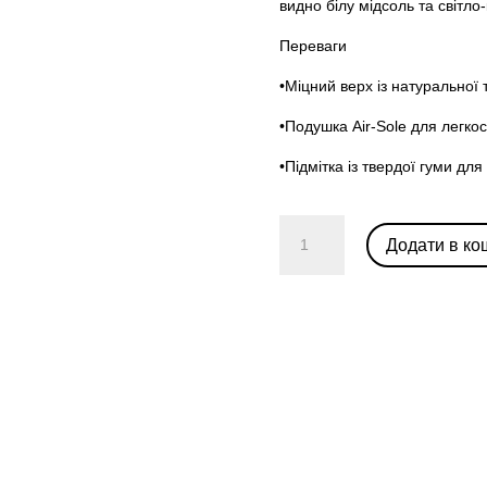
видно білу мідсоль та світло
Переваги
•Міцний верх із натуральної
•Подушка Air-Sole для легкос
•Підмітка із твердої гуми д
Nike
Додати в ко
Dunk
Low
«Judge
Grey»
кількість