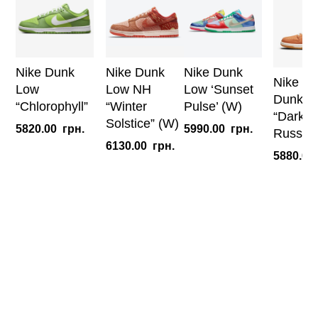
Nike Dunk
Nike Dunk
Nike Dunk
Nike S
Low
Low NH
Low ‘Sunset
Dunk L
“Chlorophyll”
“Winter
Pulse’ (W)
“Dark
Solstice” (W)
5820.00
грн.
5990.00
грн.
Russet”
6130.00
грн.
5880.00