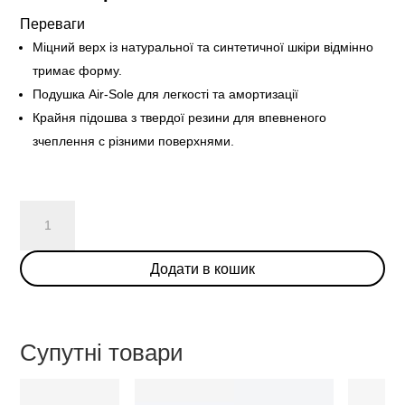
Переваги
Міцний верх із натуральної та синтетичної шкіри відмінно
тримає форму.
Подушка Air-Sole для легкості та амортизації
Крайня підошва з твердої резини для впевненого
зчеплення с різними поверхнями.
Nike
Dunk
Low
Додати в кошик
Disrupt
“Light
Soft
Pink”
Супутні товари
(W)
кількість