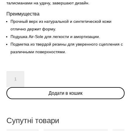
талисманами на удачу, завершают дизайн.
Преимущества
Прочный верх из натуральной и синтетической кожи
отлично держит форму.
Подушка Air-Sole для легкости и амортизации.
Подметка из твердой резины для уверенного сцепления с
различными поверхностями.
Nike
Dunk
Low
Додати в кошик
Disrupt
'Lucky
Charms'
(W)
Супутні товари
кількість