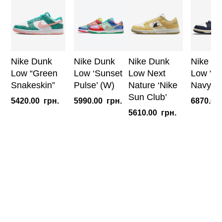
Nike Dunk
Nike Dunk
Nike Dunk
Nike D
Low “Green
Low ‘Sunset
Low Next
Low “Vi
Snakeskin”
Pulse’ (W)
Nature ‘Nike
Navy”
Sun Club’
5420.00
грн.
5990.00
грн.
6870.00
5610.00
грн.