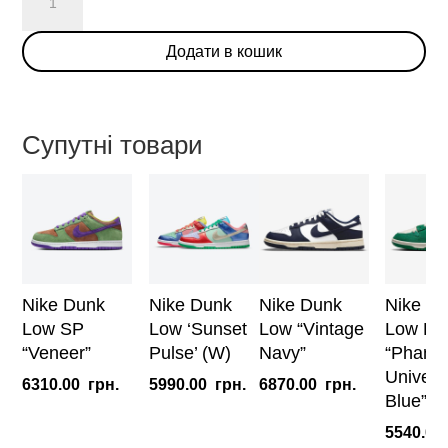
Dunk
Low
Додати в кошик
NH
"Winter
Solstice"
(W)
Супутні товари
кількість
Nike Dunk
Nike Dunk
Nike Dunk
Nike D
Low SP
Low ‘Sunset
Low “Vintage
Low Dis
“Veneer”
Pulse’ (W)
Navy”
“Phant
Universi
6310.00
грн.
5990.00
грн.
6870.00
грн.
Blue” (
5540.00