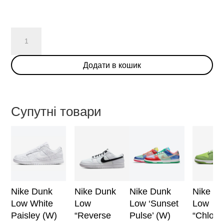
Nike
Dunk
Low
Додати в кошик
Disrupt
"Panda"
(W)
кількість
Супутні товари
Nike Dunk
Nike Dunk
Nike Dunk
Nike D
Low White
Low
Low ‘Sunset
Low
Paisley (W)
“Reverse
Pulse’ (W)
“Chlorop