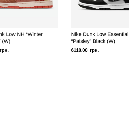
nk Low NH “Winter
Nike Dunk Low Essential
” (W)
“Paisley” Black (W)
грн.
6110.00
грн.