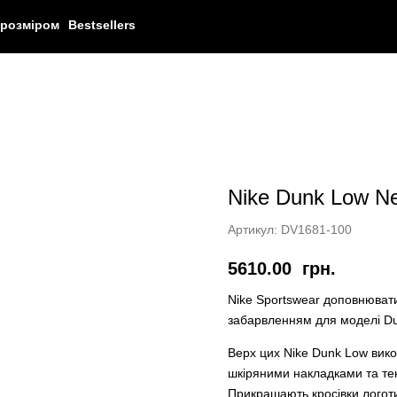
 розміром
Bestsellers
Nike Dunk Low Ne
Артикул:
DV1681-100
5610.00
грн.
Nike Sportswear доповнюват
забарвленням для моделі Dun
Верх цих Nike Dunk Low вико
шкіряними накладками та те
Прикрашають кросівки логоти