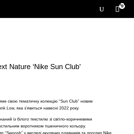
[yith_wcwl_items_coun
0
xt Nature ‘Nike Sun Club’
име свою тематичну колекцію “Sun Club” новим
k Low, яка з’явиться навесні 2022 року.
наний із білого текстилю зі світло-коричневими
кстильним воротником пшеничного кольору.
п “Swoosh” у вигляді акулячих плавників та логотип Nike