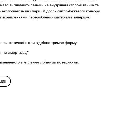
цікаво виглядають пальми на внутрішній стороні язичка та
а екологічність цієї пари. Мідсоль світло-бежевого кольору
 із вкрапленнями перероблених матеріалів завершує
 та синтетичної шкіри відмінно тримає форму.
ті та амортизації.
ля впевненого зчеплення з різними поверхнями.
шик