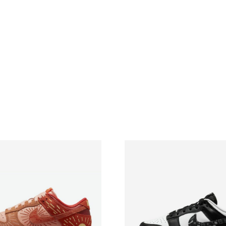
Club'
кількість