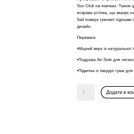
Sun Club на язичках. Також 
яскрава устілка, що вказує н
Sail поверх гумової підошви
дизайн.
Переваги
•Міцний верх із натуральної
•Подушка Air-Sole для легкос
•Підмітка із твердої гуми д
Nike
Додати в ко
Dunk
Low
Next
Nature
'Nike
Sun