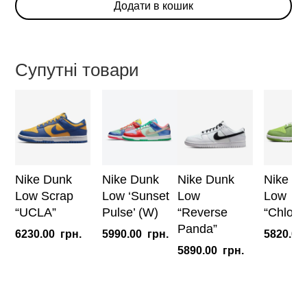
Додати в кошик
'Flip
The
Old
School'
Супутні товари
(W)
кількість
Nike Dunk
Nike Dunk
Nike Dunk
Nike D
Low Scrap
Low ‘Sunset
Low
Low
“UCLA”
Pulse’ (W)
“Reverse
“Chlorop
Panda”
6230.00
грн.
5990.00
грн.
5820.00
5890.00
грн.