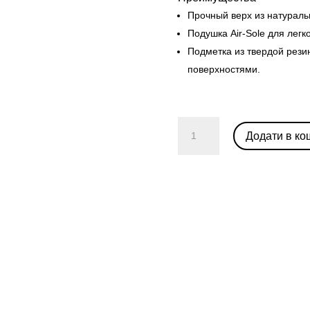
Прочный верх из натураль
Подушка Air-Sole для легк
Подметка из твердой рези
поверхностями.
Nike
Додати в ко
Dunk
Low
SP
“Veneer”
кількість