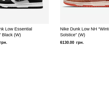
nk Low Essential
Nike Dunk Low NH “Wint
” Black (W)
Solstice” (W)
грн.
6130.00
грн.