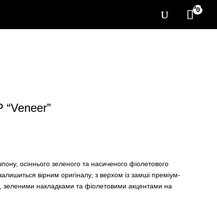
[yith_wcwl_items_coun
0
 “Veneer”
пону, осіннього зеленого та насиченого фіолетового
залишиться вірним оригіналу, з верхом із замші преміум-
, зеленими накладками та фіолетовими акцентами на