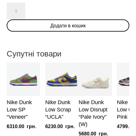
Nike
Dunk
Low
Додати в кошик
'Laser
Orange'(W)
кількість
Супутні товари
Nike Dunk
Nike Dunk
Nike Dunk
Nike D
Low SP
Low Scrap
Low Disrupt
Low Graf
“Veneer”
“UCLA”
“Pale Ivory”
Pink
(W)
6310.00
грн.
6230.00
грн.
4799.00
5680.00
грн.