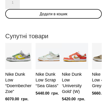
Dunk
Low
Додати в кошик
“Reverse
Panda”
кількість
Супутні товари
Nike Dunk
Nike Dunk
Nike Dunk
Nike D
Low
Low Scrap
Low
Low «J
“Doernbecher
“Sea Glass”
‘University
Grey»
Zoe”
Gold’ (W)
5440.00
грн.
5660.00
6070.00
грн.
5420.00
грн.