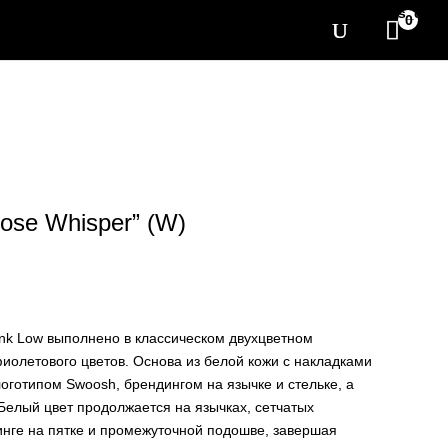
[yith_wcwl_items_coun
0
ose Whisper” (W)
nk Low выполнено в классическом двухцветном
фиолетового цветов. Основа из белой кожи с накладками
логотипом Swoosh, брендингом на язычке и стельке, а
Белый цвет продолжается на язычках, сетчатых
инге на пятке и промежуточной подошве, завершая