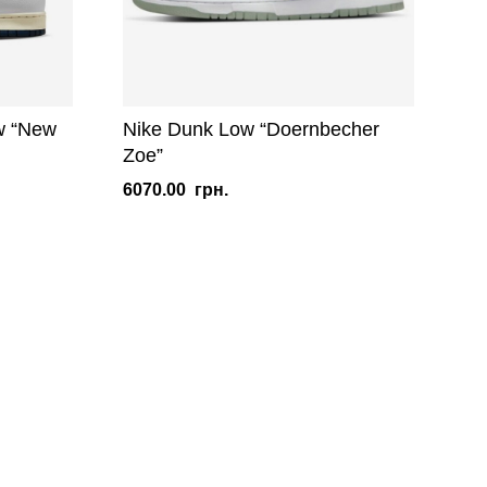
w “New
Nike Dunk Low “Doernbecher
Zoe”
6070.00
грн.