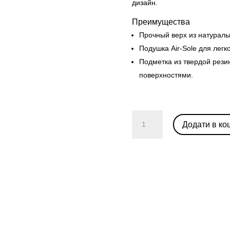
дизайн.
Преимущества
Прочный верх из натураль
Подушка Air-Sole для легк
Подметка из твердой рези
поверхностями.
Nike
Додати в ко
Dunk
Low
“Rose
Whisper”
(W)
кількість