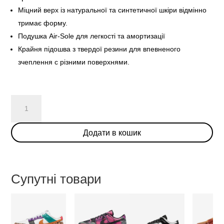
Міцний верх із натуральної та синтетичної шкіри відмінно
тримає форму.
Подушка Air-Sole для легкості та амортизації
Крайня підошва з твердої резини для впевненого
зчеплення с різними поверхнями.
Nike
Dunk
Low
Додати в кошик
Scrap
Wolf
Grey
кількість
Супутні товари