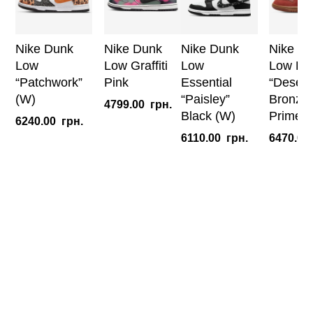
Nike Dunk
Nike Dunk
Nike Dunk
Nike D
Low
Low Graffiti
Low
Low Dis
“Patchwork”
Pink
Essential
“Desert
(W)
“Paisley”
Bronze 
4799.00
грн.
Black (W)
Prime” 
6240.00
грн.
6110.00
грн.
6470.00