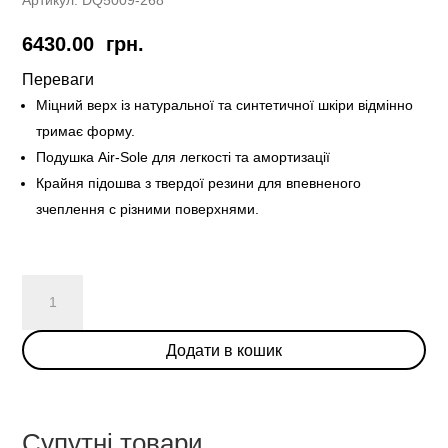
6430.00
грн.
Переваги
Міцний верх із натуральної та синтетичної шкіри відмінно
тримає форму.
Подушка Air-Sole для легкості та амортизації
Крайня підошва з твердої резини для впевненого
зчеплення с різними поверхнями.
Nike
Dunk
Low
Додати в кошик
“Setsubun”
кількість
Супутні товари