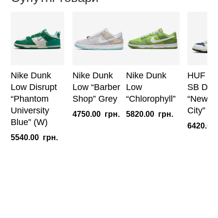
Nike Dunk
Nike Dunk
Nike Dunk
HUF x 
Low Disrupt
Low “Barber
Low
SB Dun
“Phantom
Shop” Grey
“Chlorophyll”
“New Y
University
City”
4750.00
грн.
5820.00
грн.
Blue” (W)
6420.00
5540.00
грн.