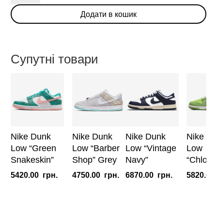
Low
Додати в кошик
«Sun
Club»
кількість
Супутні товари
Nike Dunk
Nike Dunk
Nike Dunk
Nike D
Low “Green
Low “Barber
Low “Vintage
Low
Snakeskin”
Shop” Grey
Navy”
“Chlorop
5420.00
грн.
4750.00
грн.
6870.00
грн.
5820.00