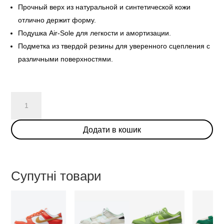
Прочный верх из натуральной и синтетической кожи
отлично держит форму.
Подушка Air-Sole для легкости и амортизации.
Подметка из твердой резины для уверенного сцепления с
различными поверхностями.
Nike
Dunk
Low
Додати в кошик
Union
Passport
Pack
Argon
Супутні товари
кількість