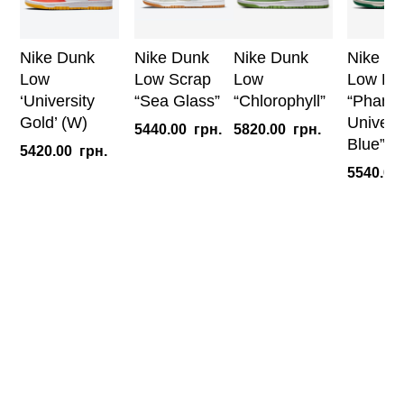
Nike Dunk
Nike Dunk
Nike Dunk
Nike D
Low
Low Scrap
Low
Low Dis
‘University
“Sea Glass”
“Chlorophyll”
“Phant
Gold’ (W)
Universi
5440.00
грн.
5820.00
грн.
Blue” (
5420.00
грн.
5540.00