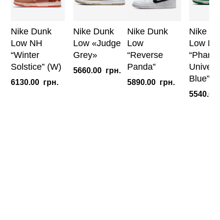
Nike Dunk
Nike Dunk
Nike Dunk
Nike D
Low NH
Low «Judge
Low
Low Dis
“Winter
Grey»
“Reverse
“Phant
Solstice” (W)
Panda”
Universi
5660.00
грн.
Blue” (
6130.00
грн.
5890.00
грн.
5540.00