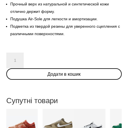
Прочный верх из натуральной и синтетической кожи
отлично держит форму.
Подушка Air-Sole для легкости и амортизации.
Подметка из твердой резины для уверенного сцепления с
различными поверхностями.
Nike
Dunk
Low
Додати в кошик
Union
Passport
Pack
Court
Супутні товари
Purple
кількість