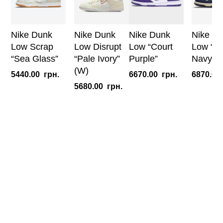
Nike Dunk
Nike Dunk
Nike Dunk
Nike D
Low Scrap
Low Disrupt
Low “Court
Low “Vi
“Sea Glass”
“Pale Ivory”
Purple”
Navy”
(W)
5440.00
грн.
6670.00
грн.
6870.00
5680.00
грн.