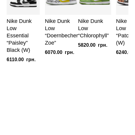
Nike Dunk
Nike Dunk
Nike Dunk
Nike D
Low
Low
Low
Low
Essential
“Doernbecher
“Chlorophyll”
“Patchw
“Paisley”
Zoe”
(W)
5820.00
грн.
Black (W)
6070.00
грн.
6240.00
6110.00
грн.