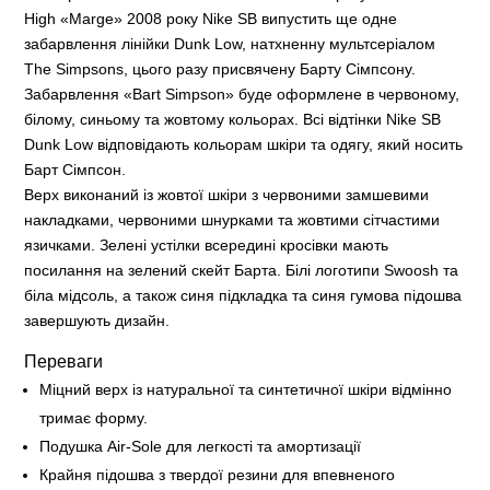
High «Marge» 2008 року Nike SB випустить ще одне
забарвлення лінійки Dunk Low, натхненну мультсеріалом
The Simpsons, цього разу присвячену Барту Сімпсону.
Забарвлення «Bart Simpson» буде оформлене в червоному,
білому, синьому та жовтому кольорах. Всі відтінки Nike SB
Dunk Low відповідають кольорам шкіри та одягу, який носить
Барт Сімпсон.
Верх виконаний із жовтої шкіри з червоними замшевими
накладками, червоними шнурками та жовтими сітчастими
язичками. Зелені устілки всередині кросівки мають
посилання на зелений скейт Барта. Білі логотипи Swoosh та
біла мідсоль, а також синя підкладка та синя гумова підошва
завершують дизайн.
Переваги
Міцний верх із натуральної та синтетичної шкіри відмінно
тримає форму.
Подушка Air-Sole для легкості та амортизації
Крайня підошва з твердої резини для впевненого