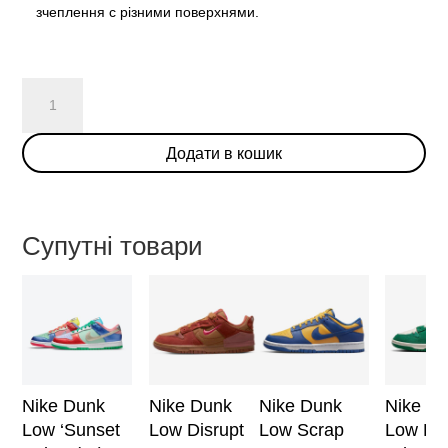
зчеплення с різними поверхнями.
Nike
SB
Dunk
Додати в кошик
Low
«Bart
Simpson»
кількість
Супутні товари
Nike Dunk
Nike Dunk
Nike Dunk
Nike D
Low ‘Sunset
Low Disrupt
Low Scrap
Low Dis