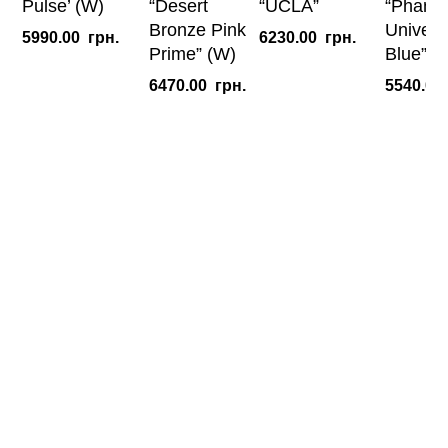
Pulse’ (W)
“Desert
“UCLA”
“Phant
Bronze Pink
Universi
5990.00
грн.
6230.00
грн.
Prime” (W)
Blue” (
6470.00
грн.
5540.00