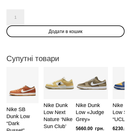
Nike
SB
Dunk
Додати в кошик
Low
'Celadon'
кількість
Супутні товари
Nike Dunk
Nike Dunk
Nike D
Nike SB
Low Next
Low «Judge
Low Sc
Dunk Low
Nature ‘Nike
Grey»
“UCLA”
“Dark
Sun Club’
5660.00
грн.
6230.00
Russet”