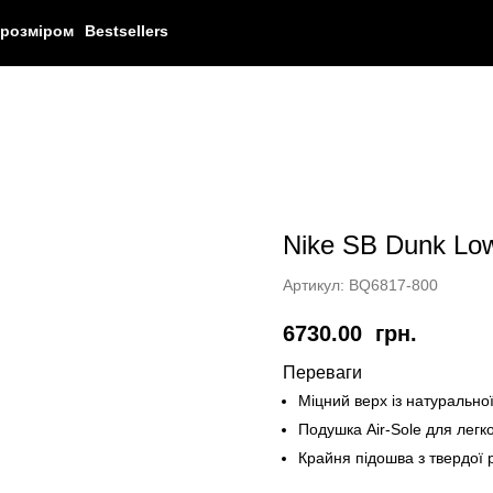
 розміром
Bestsellers
Nike SB Dunk Low
Артикул:
BQ6817-800
6730.00
грн.
Переваги
Міцний верх із натурально
Подушка Air-Sole для легко
Крайня підошва з твердої