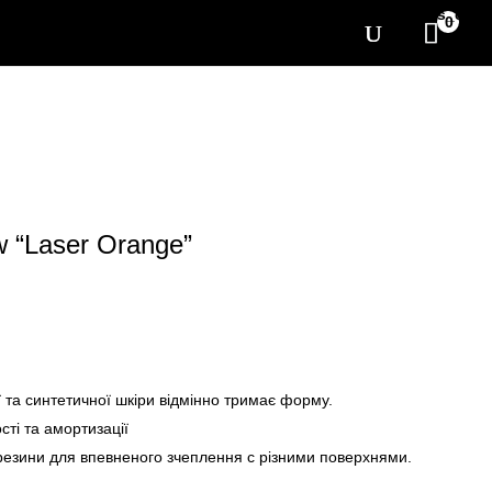
[yith_wcwl_items_coun
0
 “Laser Orange”
ї та синтетичної шкіри відмінно тримає форму.
сті та амортизації
 резини для впевненого зчеплення с різними поверхнями.