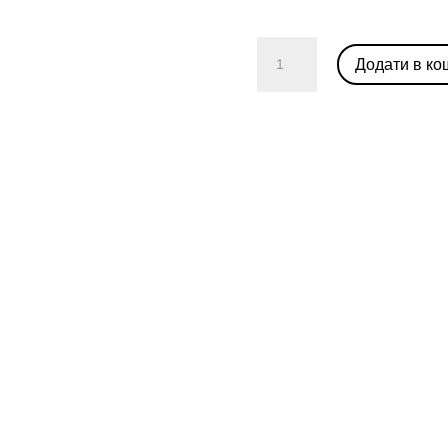
Nike
Додати в ко
SB
Dunk
Low
"Laser
Orange"
кількість